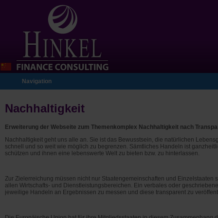
Navigation
Navigation
Leistungen
überspringen
Nachhaltigkeit
Referenzen
Erweiterung der Webseite zum Themenkomplex Nachhaltigkeit nach Transp
Nachhaltigkeit
Nachhaltigkeit geht uns alle an. Sie ist das Bewusstsein, die natürlichen Le
Kunst
schnell und so weit wie möglich zu begrenzen. Sämtliches Handeln ist ganzheitl
schützen und ihnen eine lebenswerte Welt zu bieten bzw. zu hinterlassen.
Partner
Kontakt
Zur Zielerreichung müssen nicht nur Staatengemeinschaften und Einzelstaaten 
allen Wirtschafts- und Dienstleistungsbereichen. Ein verbales oder geschriebene
jeweilige Handeln an Ergebnissen zu messen und diese transparent zu veröffen
Kunden
Über uns
Die Europäische Union hat für ihre Mitgliedsstaaten in diesem Zusammenhang 