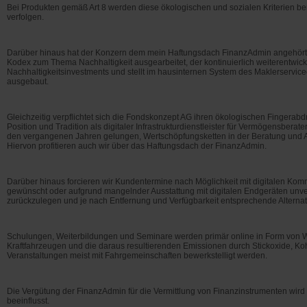
Bei Produkten gemäß Art 8 werden diese ökologischen und sozialen Kriterien berück
verfolgen.
Darüber hinaus hat der Konzern dem mein Haftungsdach FinanzAdmin angehört, n
Kodex zum Thema Nachhaltigkeit ausgearbeitet, der kontinuierlich weiterentwick
Nachhaltigkeitsinvestments und stellt im hausinternen System des Maklerservice
ausgebaut.
Gleichzeitig verpflichtet sich die Fondskonzept AG ihren ökologischen Fingerab
Position und Tradition als digitaler Infrastrukturdienstleister für Vermögensberat
den vergangenen Jahren gelungen, Wertschöpfungsketten in der Beratung und Ad
Hiervon profitieren auch wir über das Haftungsdach der FinanzAdmin.
Darüber hinaus forcieren wir Kundentermine nach Möglichkeit mit digitalen Ko
gewünscht oder aufgrund mangelnder Ausstattung mit digitalen Endgeräten unve
zurückzulegen und je nach Entfernung und Verfügbarkeit entsprechende Alternati
Schulungen, Weiterbildungen und Seminare werden primär online in Form von
Kraftfahrzeugen und die daraus resultierenden Emissionen durch Stickoxide, K
Veranstaltungen meist mit Fahrgemeinschaften bewerkstelligt werden.
Die Vergütung der FinanzAdmin für die Vermittlung von Finanzinstrumenten wird 
beeinflusst.